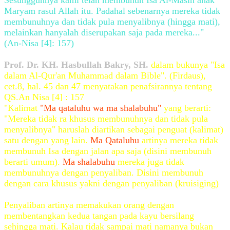
Sesungguhnya kami telah membunuh Isa Al-Masih anak
Maryam rasul Allah itu. Padahal sebenarnya mereka tidak
membunuhnya dan tidak pula menyalibnya (hingga mati),
melainkan hanyalah diserupakan saja pada mereka..."
(An-Nisa [4]: 157)
Prof. Dr. KH. Hasbullah Bakry, SH.
dalam bukunya "Isa
dalam Al-Qur'an Muhammad dalam Bible". (Firdaus),
cet.8, hal. 45 dan 47 menyatakan penafsirannya tentang
QS.An Nisa [4] : 157
"Kalimat
"Ma qataluhu wa ma shalabuhu"
yang berarti:
"Mereka tidak ra khusus membunuhnya dan tidak pula
menyalibnya" haruslah diartikan sebagai penguat (kalimat)
satu dengan yang lain.
Ma Qataluhu
artinya mereka tidak
membunuh Isa dengan jalan apa saja (disini membunuh
berarti umum).
Ma shalabuhu
mereka juga tidak
membunuhnya dengan penyaliban. Disini membunuh
dengan cara khusus yakni dengan penyaliban (kruisiging)
Penyaliban artinya memakukan orang dengan
membentangkan kedua tangan pada kayu bersilang
sehingga mati. Kalau tidak sampai mati namanya bukan