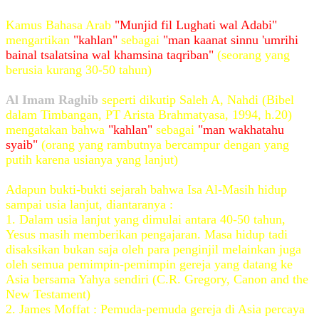
Kamus Bahasa Arab
"Munjid fil Lughati wal Adabi"
mengartikan
"kahlan"
sebagai
"man kaanat sinnu 'umrihi
bainal tsalatsina wal khamsina taqriban"
(seorang yang
berusia kurang 30-50 tahun)
Al Imam Raghib
seperti dikutip Saleh A, Nahdi (Bibel
dalam Timbangan, PT Arista Brahmatyasa, 1994, h.20)
mengatakan bahwa
"kahlan"
sebagai
"man wakhatahu
syaib"
(orang yang rambutnya bercampur dengan yang
putih karena usianya yang lanjut)
Adapun bukti-bukti sejarah bahwa Isa Al-Masih hidup
sampai usia lanjut, diantaranya :
1. Dalam usia lanjut yang dimulai antara 40-50 tahun,
Yesus masih memberikan pengajaran. Masa hidup tadi
disaksikan bukan saja oleh para penginjil melainkan juga
oleh semua pemimpin-pemimpin gereja yang datang ke
Asia bersama Yahya sendiri (C.R. Gregory, Canon and the
New Testament)
2. James Moffat : Pemuda-pemuda gereja di Asia percaya