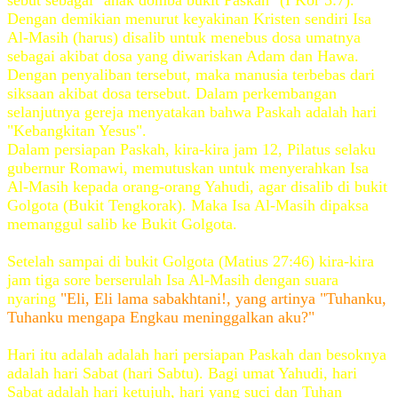
sebut sebagai "anak domba bukit Paskah" (I Kor 5:7).
Dengan demikian menurut keyakinan Kristen sendiri Isa
Al-Masih (harus) disalib untuk menebus dosa umatnya
sebagai akibat dosa yang diwariskan Adam dan Hawa.
Dengan penyaliban tersebut, maka manusia terbebas dari
siksaan akibat dosa tersebut. Dalam perkembangan
selanjutnya gereja menyatakan bahwa Paskah adalah hari
"Kebangkitan Yesus".
Dalam persiapan Paskah, kira-kira jam 12, Pilatus selaku
gubernur Romawi, memutuskan untuk menyerahkan Isa
Al-Masih kepada orang-orang Yahudi, agar disalib di bukit
Golgota (Bukit Tengkorak). Maka Isa Al-Masih dipaksa
memanggul salib ke Bukit Golgota.
Setelah sampai di bukit Golgota (Matius 27:46) kira-kira
jam tiga sore berserulah Isa Al-Masih dengan suara
nyaring
"Eli, Eli lama sabakhtani!, yang artinya "Tuhanku,
Tuhanku mengapa Engkau meninggalkan aku?"
Hari itu adalah adalah hari persiapan Paskah dan besoknya
adalah hari Sabat (hari Sabtu). Bagi umat Yahudi, hari
Sabat adalah hari ketujuh, hari yang suci dan Tuhan