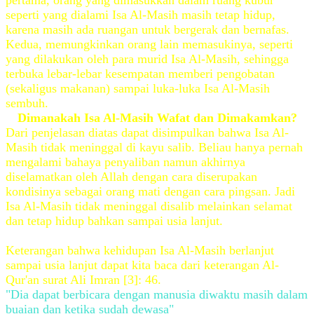
pertama, orang yang dimasukkan dalam ruang kubur
seperti yang dialami Isa Al-Masih masih tetap hidup,
karena masih ada ruangan untuk bergerak dan bernafas.
Kedua, memungkinkan orang lain memasukinya, seperti
yang dilakukan oleh para murid Isa Al-Masih, sehingga
terbuka lebar-lebar kesempatan memberi pengobatan
(sekaligus makanan) sampai luka-luka Isa Al-Masih
sembuh.
Dimanakah Isa Al-Masih Wafat dan Dimakamkan?
Dari penjelasan diatas dapat disimpulkan bahwa Isa Al-
Masih tidak meninggal di kayu salib. Beliau hanya pernah
mengalami bahaya penyaliban namun akhirnya
diselamatkan oleh Allah dengan cara diserupakan
kondisinya sebagai orang mati dengan cara pingsan. Jadi
Isa Al-Masih tidak meninggal disalib melainkan selamat
dan tetap hidup bahkan sampai usia lanjut.
Keterangan bahwa kehidupan Isa Al-Masih berlanjut
sampai usia lanjut dapat kita baca dari keterangan Al-
Qur'an surat Ali Imran [3]: 46.
"Dia dapat berbicara dengan manusia diwaktu masih dalam
buaian dan ketika sudah dewasa"