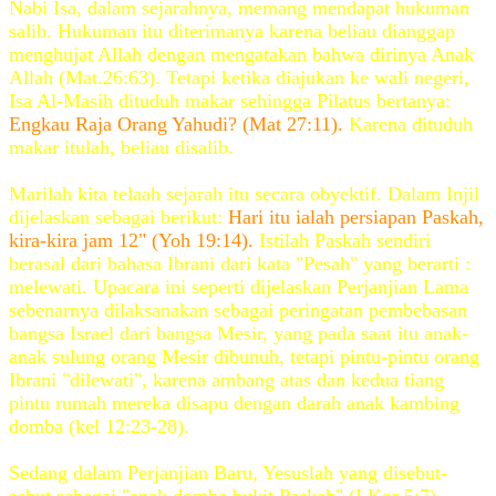
Nabi Isa, dalam sejarahnya, memang mendapat hukuman
salib. Hukuman itu diterimanya karena beliau dianggap
menghujat Allah dengan mengatakan bahwa dirinya Anak
Allah (Mat.26:63). Tetapi ketika diajukan ke wali negeri,
Isa Al-Masih dituduh makar sehingga Pilatus bertanya:
Engkau Raja Orang Yahudi? (Mat 27:11).
Karena dituduh
makar itulah, beliau disalib.
Marilah kita telaah sejarah itu secara obyektif. Dalam Injil
dijelaskan sebagai berikut:
Hari itu ialah persiapan Paskah,
kira-kira jam 12" (Yoh 19:14).
Istilah Paskah sendiri
berasal dari bahasa Ibrani dari kata "Pesah" yang berarti :
melewati. Upacara ini seperti dijelaskan Perjanjian Lama
sebenarnya dilaksanakan sebagai peringatan pembebasan
bangsa Israel dari bangsa Mesir, yang pada saat itu anak-
anak sulung orang Mesir dibunuh, tetapi pintu-pintu orang
Ibrani "dilewati", karena ambang atas dan kedua tiang
pintu rumah mereka disapu dengan darah anak kambing
domba (kel 12:23-28).
Sedang dalam Perjanjian Baru, Yesuslah yang disebut-