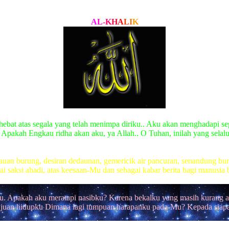
A
L
-
K
H
A
L
I
K
hebat atas segala yang telah menimpa diriku.. Aku akan menghadapi se
 Apakah Engkau ridha akan aku, ya Allah.. O Tuhan, inilah yang selal
auan burung, desiran dedaunan, gemericik air pancuran, senandung buru
i saksi abadi, atas keesaan-Mu dan sebagai kabar berita bagi manus
u. Apakah aku meratapi nasibku? Karena bekalku yang masih kurang a
ujuan hidupku Dimana lagi tumpuan harapanku pada-Mu? Kepada siapa