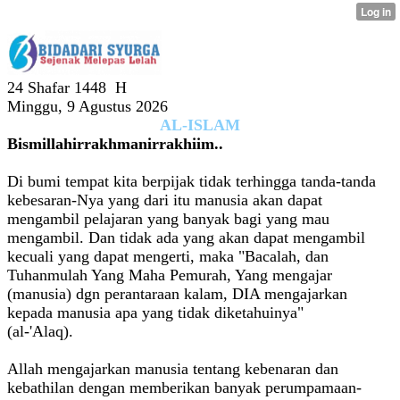
24 Shafar 1448 H
Minggu, 9 Agustus 2026
AL-ISLAM
Bismillahirrakhmanirrakhiim..
Di bumi tempat kita berpijak tidak terhingga tanda-tanda
kebesaran-Nya yang dari itu manusia akan dapat
mengambil pelajaran yang banyak bagi yang mau
mengambil. Dan tidak ada yang akan dapat mengambil
kecuali yang dapat mengerti, maka "Bacalah, dan
Tuhanmulah Yang Maha Pemurah, Yang mengajar
(manusia) dgn perantaraan kalam, DIA mengajarkan
kepada manusia apa yang tidak diketahuinya"
(al-'Alaq).
Allah mengajarkan manusia tentang kebenaran dan
kebathilan dengan memberikan banyak perumpamaan-