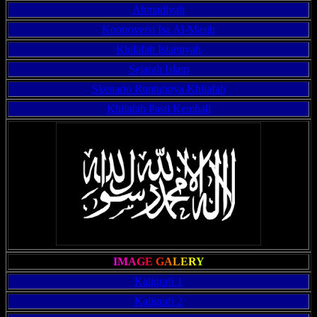
Ahmadiyah
Kontroversi Isa Al-Masih
Khilafah Islamiyah
Sejarah Islam
Skenario Runtuhnya Khilafah
Khilafah Pasti Kembali
I
M
A
G
E
G
A
L
E
R
Y
Kaligrafi 1
Kaligrafi 2