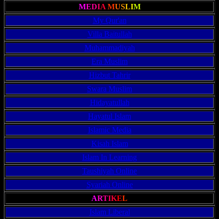
M
E
D
I
A
M
U
S
L
I
M
My Qur'an
Villa Baitullah
Muhammadiyah
Era Muslim
Hizbut Tahrir
Swara Muslim
Hidayatullah
Hayatul Islam
Islamic Media
Kisah Islam
Islam In Learning
Taushiyah Online
Syariah Online
A
R
T
I
K
E
L
Islam Liberal