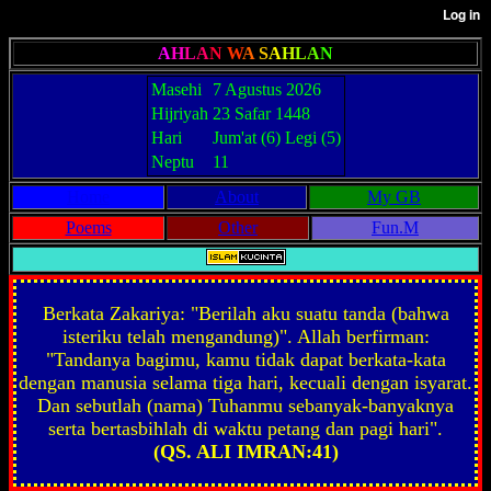
A
H
L
A
N
W
A
S
A
H
L
A
N
Masehi
7 Agustus 2026
Hijriyah
23 Safar 1448
Hari
Jum'at (6) Legi (5)
Neptu
11
Home
About
My GB
Poems
Other
Fun.M
Berkata Zakariya: "Berilah aku suatu tanda (bahwa
isteriku telah mengandung)". Allah berfirman:
"Tandanya bagimu, kamu tidak dapat berkata-kata
dengan manusia selama tiga hari, kecuali dengan isyarat.
Dan sebutlah (nama) Tuhanmu sebanyak-banyaknya
serta bertasbihlah di waktu petang dan pagi hari".
(QS. ALI IMRAN:41)