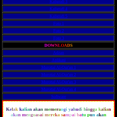
Kaligrafi 3
Kaligrafi 4
Kaligrafi 5
Foto 1
Foto 2
Foto 3
D
O
W
N
L
O
A
D
S
Adzan
Aplikasi
Murottal Al-Qur'an 1
Murottal Al-Qur'an 2
Murottal Al-Qur'an 3
Murottal Al-Qur'an 4
Software
K
e
l
a
k
k
a
l
i
a
n
a
k
a
n
m
e
m
e
r
a
n
g
i
y
a
h
u
d
i
h
i
n
g
g
a
k
a
l
i
a
n
a
k
a
n
m
e
n
g
u
a
s
a
i
m
e
r
e
k
a
s
a
m
p
a
i
b
a
t
u
p
u
n
a
k
a
n