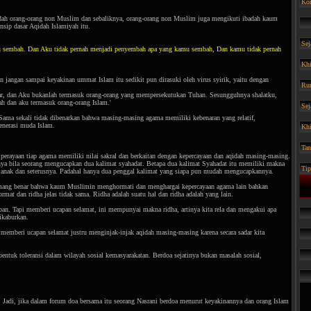
Kon
badah orang-orang non Muslim dan sebaliknya, orang-orang non Muslim juga mengikuti ibadah kaum
sip dasar Aqidah Islamiyah itu.
Sej
u sembah. Dan Aku tidak pernah menjadi penyembah apa yang kamu sembah, Dan kamu tidak pernah
Khi
n jangan sampai keyakinan ummat Islam itu sedikit pun dirasuki oleh virus syirik, yaitu dengan
Run
r, dan Aku bukanlah termasuk orang-orang yang mempersekutukan Tuhan. Sesungguhnya shalatku,
h dan aku termasuk orang-orang Islam.'
Sej
Sama sekali tidak dibenarkan bahwa masing-masing agama memiliki kebenaran yang relatif,
enerasi muda Islam.
Khi
Tan
perayaan tiap agama memiliki nilai sakral dan berkaitan dengan kepercayaan dan aqidah masing-masing.
nya bila seorang mengucapkan dua kalimat syahadat. Betapa dua kalimat Syahadat itu memiliki makna
Tip
 anak dan seterusnya. Padahal hanya dua penggal kalimat yang siapa pun mudah mengucapkannya.
Memang benar bahwa kaum Muslimin menghormati dan menghargai kepercayaan agama lain bahkan
mat dan ridha jelas tidak sama. Ridha adalah suatu hal dan ridha adalah yang lain.
an. Tapi memberi ucapan selamat, ini mempunyai makna ridha, artinya kita rela dan mengakui apa
ikaburkan.
 memberi ucapan selamat justru menginjak-injak aqidah masing-masing karena secara sadar kita
bentuk toleransi dalam wilayah sosial kemasyarakatan. Berdoa sejatinya bukan masalah sosial,
Jadi, jika dalam forum doa bersama itu seorang Nasrani berdoa menurut keyakinannya dan orang Islam