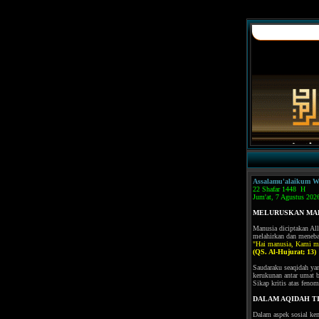
Assalamu'alaikum W
22 Shafar 1448 H
Jum'at, 7 Agustus 202
MELURUSKAN MA
Manusia diciptakan All
melahirkan dan meneba
"Hai manusia, Kami me
(QS. Al-Hujurat; 13)
Saudaraku seaqidah yang
kerukunan antar umat b
Sikap kritis atas fen
DALAM AQIDAH T
Dalam aspek sosial kem