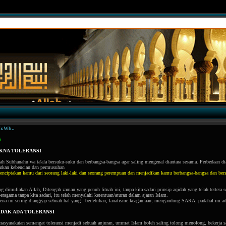
r.Wb..
6
KNA TOLERANSI
ah Subhanahu wa ta'ala bersuku-suku dan berbangsa-bangsa agar saling mengenal diantara sesama. Perbedaan d
rkan kebencian dan permusuhan
nciptakan kamu dari seorang laki-laki dan seorang perempuan dan menjadikan kamu berbangsa-bangsa dan be
 dimuliakan Allah, Ditengah zaman yang penuh fitnah ini, tanpa kita sadari prinsip aqidah yang telah tertera se
eragama tanpa kita sadari, itu telah menyalahi ketentuan/aturan dalam ajaran Islam.
omena ini sering dianggap sebuah hal yang : berlebihan, fanatisme keagamaan, mengandung SARA, padahal ini 
IDAK ADA TOLERANSI
asyarakatan semangat toleransi menjadi sebuah anjuran, ummat Islam boleh saling tolong menolong, bekerja s