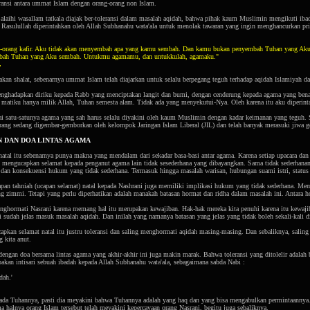
ransi antara ummat Islam dengan orang-orang non Islam.
u alaihi wasallam tatkala diajak ber-toleransi dalam masalah aqidah, bahwa pihak kaum Muslimin mengikuti i
 Rasulullah diperintahkan oleh Allah Subhanahu wata'ala untuk menolak tawaran yang ingin menghancurkan prin
ng-orang kafir. Aku tidak akan menyembah apa yang kamu sembah. Dan kamu bukan penyembah Tuhan yang Ak
mbah Tuhan yang Aku sembah. Untukmu agamamu, dan untukkulah, agamaku."
.
kan shalat, sebenarnya ummat Islam telah diajarkan untuk selalu berpegang teguh terhadap aqidah Islamiyah da
ghadapkan diriku kepada Rabb yang menciptakan langit dan bumi, dengan cenderung kepada agama yang bena
matiku hanya milik Allah, Tuhan semesta alam. Tidak ada yang menyekutui-Nya. Oleh karena itu aku diperinta
ai satu-satunya agama yang sah harus selalu diyakini oleh kaum Muslimin dengan kadar keimanan yang teguh. 
rang sedang digembar-gemborkan oleh kelompok Jaringan Islam Liberal (JIL) dan telah banyak merasuki jiwa g
N DAN DOA LINTAS AGAMA
tal itu sebenarnya punya makna yang mendalam dari sekadar basa-basi antar agama. Karena setiap upacara dan 
h mengucapkan selamat kepada penganut agama lain tidak sesederhana yang dibayangkan. Sama tidak sederhana
dan konsekuensi hukum yang tidak sederhana. Termasuk hingga masalah warisan, hubungan suami istri, status
pan tahniah (ucapan selamat) natal kepada Nashrani juga memiliki implikasi hukum yang tidak sederhana. 
 zimmi. Tetapi yang perlu diperhatikan adalah manakah batasan hormat dan ridha dalam masalah ini. Antara hor
ghormati Nasrani karena memang hal itu merupakan kewajiban. Hak-hak mereka kita penuhi karena itu kewajib
i sudah jelas masuk masalah aqidah. Dan inilah yang namanya batasan yang jelas yang tidak boleh sekali-kali d
apkan selamat natal itu justru toleransi dan saling menghormati aqidah masing-masing. Dan sebaliknya, saling
 kita anut.
engan doa bersama lintas agama yang akhir-akhir ini juga makin marak. Bahwa toleransi yang ditolelir adalah 
akan intisari sebuah ibadah kepada Allah Subhanahu wata'ala, sebagaimana sabda Nabi :
dah.'
ada Tuhannya, pasti dia meyakini bahwa Tuhannya adalah yang haq dan yang bisa mengabulkan permintaannya. 
 halnya orang Islam tersebut telah meyakini kepercayaan orang Nasrani, begitu juga sebaliknya.