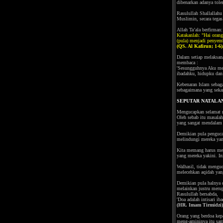
dibenarkan adanya tole
Rasulullah Shallallah
Muslimin, secara tegas
Allah Ta’ala berfirman:
Katakanlah: "Hai ora
(pula) menjadi penye
(QS. Al Kafirun; 1-6)
Dalam setiap melaksana
membaca :
'Sesungguhnya Aku men
ibadahku, hidupku dan 
Kebenaran Islam sebag
sebagaimana yang seka
SEPUTAR NATALA
Mengucapkan selamat na
Oleh sebab itu masala
yang sangat mendalam 
Demikian pula penguca
melindungi mereka yang
Kita memang harus men
yang mereka yakini. In
Walhasil, tidak menguc
melecehkan aqidah yang
Demikian pula halnya d
melainkan justru merup
Rasulullah bersabda,
'Doa adalah intisari iba
(HR. Imam Tirmidzi)
Orang yang berdoa kep
meng-amininya itu sama