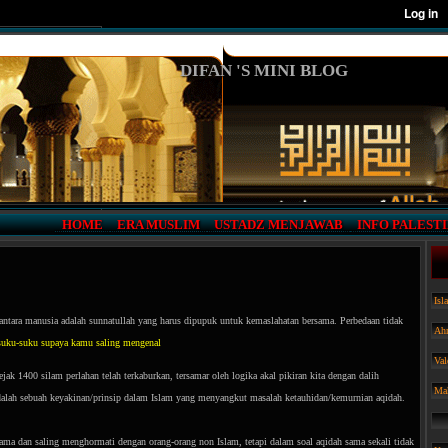
DIFAN 'S MINI BLOG
_
HOME
_
_
ERA MUSLIM
_
_
USTADZ MENJAWAB
_
_
INFO PALEST
Isl
iantara manusia adalah sunnatullah yang harus dipupuk untuk kemaslahatan bersama. Perbedaan tidak
Ah
rsuku-suku supaya kamu saling mengenal
Val
jak 1400 silam perlahan telah terkaburkan, tersamar oleh logika akal pikiran kita dengan dalih
Mak
adalah sebuah keyakinan/prinsip dalam Islam yang menyangkut masalah ketauhidan/kemurnian aqidah.
ama dan saling menghormati dengan orang-orang non Islam, tetapi dalam soal aqidah sama sekali tidak