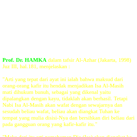
langit lalu duduk disamping Tuhan dan nanti akan turun
lagi meng-islamkan umat Nasrani adalah sangat
bertentangan dengan tradisi agama-agama Tuhan sendiri
sejak Nabi Adam. Umat Islam menerima tradisi itu dari
tradisi umat Kristen atau pendapat itu dibawa oleh orang-
orang Nasrani yang amat banyak masuk Islam setelah
Mesir dan Syria dibebaskan umat Islam dari jajahan
Romawi."
Prof. Dr. HAMKA
dalam tafsir Al-Azhar (Jakarta, 1998)
Juz III, hal.181, menjelaskan :
"Arti yang tepat dari ayat ini ialah bahwa maksud dari
orang-orang kafir itu hendak menjadikan Isa Al-Masih
mati dihukum bunuh, sebagai yang dikenal yaitu
dipalangkan dengan kayu, tidaklah akan berhasil. Tetapi
Nabi Isa Al-Masih akan wafat dengan sewajarnya dan
sesudah beliau wafat, beliau akan diangkat Tuhan ke
tempat yang mulia disisi-Nya dan bersihkan diri beliau dari
pada gangguan orang yang kafir-kafir itu."