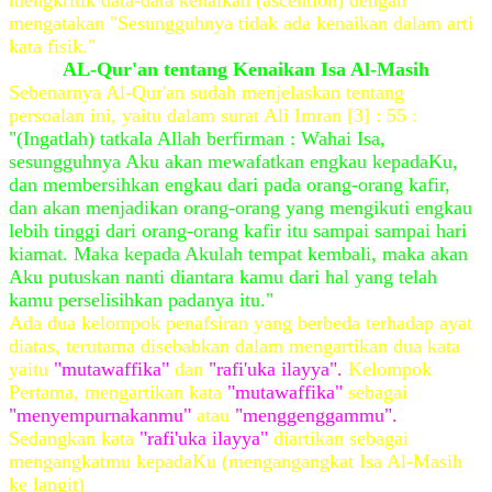
mengkritik data-data kenaikan (ascention) dengan
mengatakan "Sesungguhnya tidak ada kenaikan dalam arti
kata fisik."
AL-Qur'an tentang Kenaikan Isa Al-Masih
Sebenarnya Al-Qur'an sudah menjelaskan tentang
persoalan ini, yaitu dalam surat Ali Imran [3] : 55 :
"(Ingatlah) tatkala Allah berfirman : Wahai Isa,
sesungguhnya Aku akan mewafatkan engkau kepadaKu,
dan membersihkan engkau dari pada orang-orang kafir,
dan akan menjadikan orang-orang yang mengikuti engkau
lebih tinggi dari orang-orang kafir itu sampai sampai hari
kiamat. Maka kepada Akulah tempat kembali, maka akan
Aku putuskan nanti diantara kamu dari hal yang telah
kamu perselisihkan padanya itu."
Ada dua kelompok penafsiran yang berbeda terhadap ayat
diatas, terutama disebabkan dalam mengartikan dua kata
yaitu
"mutawaffika"
dan
"rafi'uka ilayya".
Kelompok
Pertama, mengartikan kata
"mutawaffika"
sebagai
"menyempurnakanmu"
atau
"menggenggammu".
Sedangkan kata
"rafi'uka ilayya"
diartikan sebagai
mengangkatmu kepadaKu (mengangangkat Isa Al-Masih
ke langit)