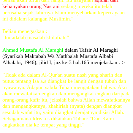
beliau akan turun dari langit. Itu hanyalah
aqidah dari
kebanyakan orang Nasrani
sedang mereka itu telah
berusaha sejak lahirnya Islam menyebarkan kepercayaan
ini didalam kalangan Muslimin."
Beliau menegaskan :
"Ini adalah masalah khilafiah."
Ahmad Mustafa Al Maraghi
dalam Tafsir Al Maraghi
(Syarikah Maktabah Wa Mathba'ah Mustafa Albabi
Alhalabi, 1946), jilid I, juz ke-3 hal.165 menjelaskan : >
"Tidak ada dalam Al-Qur'an suatu nash yang sharih dan
putus tentang Isa a.s diangkat ke langit dengan tubuh dan
nyawanya. Adapun sabda Tuhan mengatakan bahwa: Aku
akan mewafatkan engkau dan mengangkat engkau daripada
orang-orang kafir itu, jelaslah bahwa Allah mewafatkannya
dan mengangkatnya, zhahiriah (nyata) dengan diangkat
sesudah wafat itu, yaitu diangkat derajatnya disisi Allah.
Sebagaimana Idris a.s dikatakan Tuhan: "Dan Kami
angkatkan dia ke tempat yang tinggi."