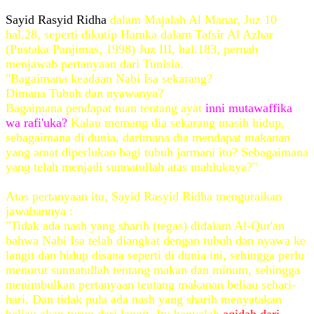
Sayid Rasyid Ridha
dalam Majalah Al Manar, Juz 10
hal.28, seperti dikutip Hamka dalam Tafsir Al Azhar
(Pustaka Panjimas, 1998) Juz III, hal.183, pernah
menjawab pertanyaan dari Tunisia.
"Bagaimana keadaan Nabi Isa sekarang?
Dimana Tubuh dan nyawanya?
Bagaimana pendapat tuan tentang ayat
inni mutawaffika
wa rafi'uka?
Kalau memang dia sekarang masih hidup,
sebagaimana di dunia, darimana dia mendapat makanan
yang amat diperlukan bagi tubuh jarmani itu? Sebagaimana
yang telah menjadi sunnatullah atas mahluknya?"
Atas pertanyaan itu, Sayid Rasyid Ridha menguraikan
jawabannya :
"Tidak ada nash yang sharih (tegas) didalam Al-Qur'an
bahwa Nabi Isa telah diangkat dengan tubuh dan nyawa ke
langit dan hidup disana seperti di dunia ini, sehingga perlu
menurut sunnatullah tentang makan dan minum, sehingga
menimbulkan pertanyaan tentang makanan beliau sehari-
hari. Dan tidak pula ada nash yang sharih menyatakan