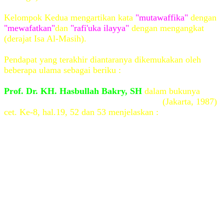
Kelompok Kedua mengartikan kata
"mutawaffika"
dengan
"mewafatkan"
dan
"rafi'uka ilayya"
dengan mengangkat
(derajat Isa Al-Masih).
Pendapat yang terakhir diantaranya dikemukakan oleh
beberapa ulama sebagai beriku :
Prof. Dr. KH. Hasbullah Bakry, SH
dalam bukunya
"Isa
dalam Al-Qur'an Muhammad dalam Bibel"
(Jakarta, 1987)
cet. Ke-8, hal.19, 52 dan 53 menjelaskan :
"Tuhan mematikan (Isa) sebagai kematian biasa (bukan
dibunuh) dan Tuhan mengangkat derajat orang-orang yang
mengikutinya lebih tinggi dari orang-orang yang
menentangnya"
"Tradisi Kristen menurut Injil serta pendapat sebagian
umat Islam menyatakan bahwa Nabi Isa setelah Khotbah
perpisahannya di bukit Zaitun lalu berangkat terbang ke