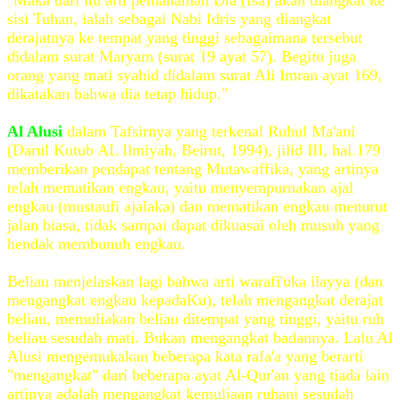
"Maka dari itu arti pemahaman Dia (Isa) akan diangkat ke
sisi Tuhan, ialah sebagai Nabi Idris yang diangkat
derajatnya ke tempat yang tinggi sebagaimana tersebut
didalam surat Maryam (surat 19 ayat 57). Begitu juga
orang yang mati syahid didalam surat Ali Imran ayat 169,
dikatakan bahwa dia tetap hidup."
Al Alusi
dalam Tafsirnya yang terkenal Ruhul Ma'ani
(Darul Kutub AL Ilmiyah, Beirut, 1994), jilid III, hal.179
memberikan pendapat tentang Mutawaffika, yang artinya
telah mematikan engkau, yaitu menyempurnakan ajal
engkau (mustaufi ajalaka) dan mematikan engkau menurut
jalan biasa, tidak sampai dapat dikuasai oleh musuh yang
hendak membunuh engkau.
Beliau menjelaskan lagi bahwa arti warafi'uka ilayya (dan
mengangkat engkau kepadaKu), telah mengangkat derajat
beliau, memuliakan beliau ditempat yang tinggi, yaitu ruh
beliau sesudah mati. Bukan mengangkat badannya. Lalu Al
Alusi mengemukakan beberapa kata rafa'a yang berarti
"mengangkat" dari beberapa ayat Al-Qur'an yang tiada lain
artinya adalah mengangkat kemuliaan ruhani sesudah