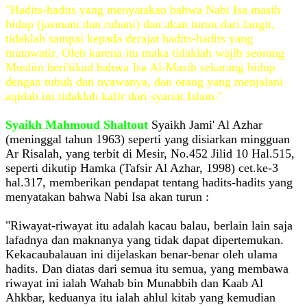
"Hadits-hadits yang menyatakan bahwa Nabi Isa masih
hidup (jasmani dan ruhani) dan akan turun dari langit,
tidaklah sampai kepada derajat hadits-hadits yang
mutawatir. Oleh karena itu maka tidaklah wajib seorang
Muslim beri'tikad bahwa Isa Al-Masih sekarang hidup
dengan tubuh dan nyawanya, dan orang yang menjalani
aqidah ini tidaklah kafir dari syariat Islam."
Syaikh Mahmoud Shaltout
Syaikh Jami' Al Azhar
(meninggal tahun 1963) seperti yang disiarkan mingguan
Ar Risalah, yang terbit di Mesir, No.452 Jilid 10 Hal.515,
seperti dikutip Hamka (Tafsir Al Azhar, 1998) cet.ke-3
hal.317, memberikan pendapat tentang hadits-hadits yang
menyatakan bahwa Nabi Isa akan turun :
"Riwayat-riwayat itu adalah kacau balau, berlain lain saja
lafadnya dan maknanya yang tidak dapat dipertemukan.
Kekacaubalauan ini dijelaskan benar-benar oleh ulama
hadits. Dan diatas dari semua itu semua, yang membawa
riwayat ini ialah Wahab bin Munabbih dan Kaab Al
Ahkbar, keduanya itu ialah ahlul kitab yang kemudian